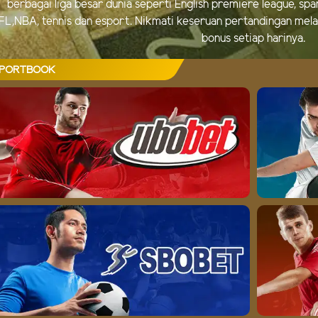
berbagai liga besar dunia seperti English premiere league, span
FL,NBA, tennis dan esport. Nikmati keseruan pertandingan mela
bonus setiap harinya.
PORTBOOK