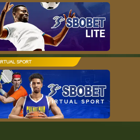
IRTUAL SPORT