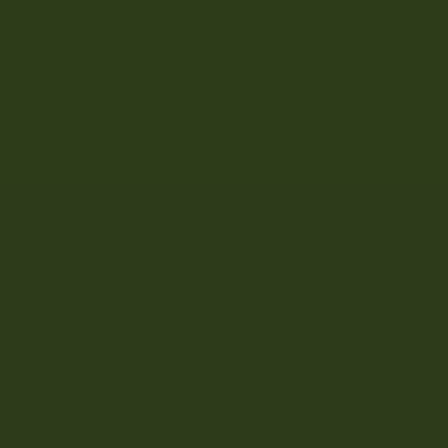
WAL BANK
LINK ALTERNATIF
LIVE RTP 