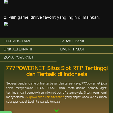
2. Pilih game Idnlive favorit yang ingin di mainkan.
TENTANG KAMI
JADWAL BANK
LINK ALTERNATIF
LIVE RTP SLOT
ZONA POWERNET
777POWERNET Situs Slot RTP Tertinggi
dan Terbaik di Indonesia
Sebagai bandar game online terbesar dan terpercaya, 777powernet juga
telah menyediakan SITUS RESMI untuk memudahkan pemain agar
terhindar dari pemblokiran internet positif atau nawala. Situs resmi kami
menyediakan
777powernet link alternatif
yang dapat Anda akses kapan
saja agar dapat Login tanpa ada kendala.